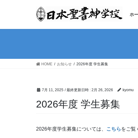
コ
ナ
ン
ビ
ホ
テ
ゲ
ン
ー
ツ
シ
へ
ョ
ス
ン
キ
に
ッ
移
HOME
お知らせ
2026年度 学生募集
プ
動
7月 11, 2025
/ 最終更新日時 :
2月 26, 2026
kyomu
2026年度 学生募集
2026年度学生募集については、
こちら
をご覧