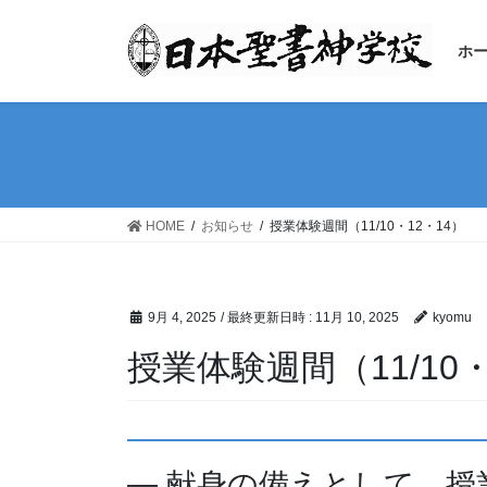
コ
ナ
ン
ビ
ホ
テ
ゲ
ン
ー
ツ
シ
へ
ョ
ス
ン
キ
に
ッ
移
HOME
お知らせ
授業体験週間（11/10・12・14）
プ
動
9月 4, 2025
/ 最終更新日時 :
11月 10, 2025
kyomu
授業体験週間（11/10・
― 献身の備えとして、授